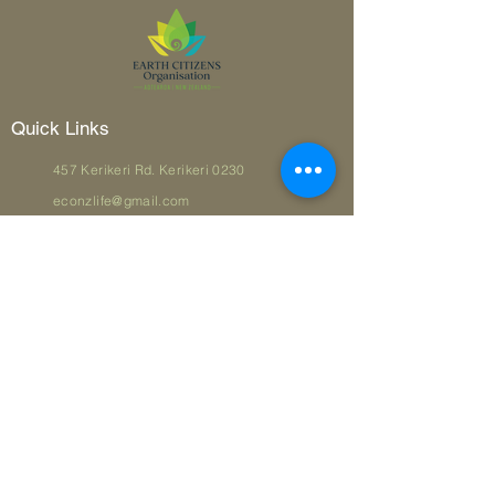
Quick Links
457 Kerikeri Rd. Kerikeri 0230
econzlife@gmail.com
Join our mailing list
First Name
*
Last Name
*
Email
*